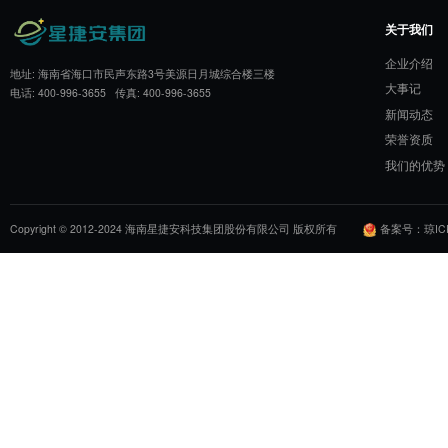
基于慢病管理研究成果，双方计划推出面向
踪等全周期服务，助力“健康中国”战略落地
​三、强强联合，赋能自贸港医疗新未来
海南大学计算机学院张清辰院长表示：“此
教融合”政策的积极响应。期待通过双方努
地。”星捷安集团副总裁康峰则指出，公司
化，为海南医疗健康产业注入新动能。这一
力，更为全国医疗健康产业的数字化转型提