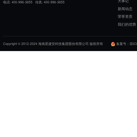
星捷安的人才培养「新方程式」
从“标准化培训”到“AI 驱动的精准培养”，
力建设的升级，更是对药械行业人才培养模
唯有持续进化的人才，才能推动行业走向更
地址: 海南省海口市民声东路3号美源日月城综合楼三楼