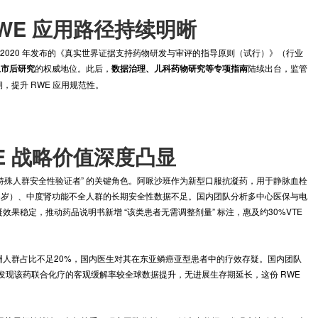
WE）已成为中国医药创新的核心资源。当前，中国 RWE 正从产业辅助
的监管环境、实践案例与行业共识。
，RWE 应用路径持续明晰
应用奠定基础。2020 年发布的《真实世界证据支持药物研发与审评的指
的权威地位。此后，
说明书更新及上市后研究
数据治理、儿科药物研究等专
创造稳定预期，提升 RWE 应用规范性。
RWE 战略价值深度凸显
E 扮演了 “特殊人群安全性验证者” 的关键角色。阿哌沙班作为新型口
中，老年（≥75岁）、中度肾功能不全人群的长期安全性数据不足。国内
差异，抗凝效果稳定，推动药品说明书新增 “该类患者无需调整剂量” 标