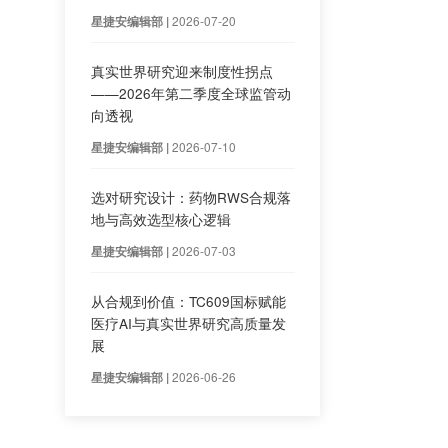
角色，转型为药物全生
探讨真实世界研究设计类
时，一个经常被问错的问
2026-07-20
星捷安编辑部 |
真实世界研究迎来制度性
导原则（试行）》（行业
——2026年第二季度全
陆续出台，监管
项指南
向透视
2026-07-10
星捷安编辑部 |
选对研究设计：药物RW
地与高效选型核心逻辑
2026-07-03
星捷安编辑部 |
服抗凝药，用于静脉血栓
团队分析多中心医保与电
注，惠及约30%VTE
从合规到价值：TC609