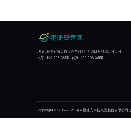
作，是转化RWE潜力为市场成功的关键。
星捷安集团：赋能企
星捷安集团作为医药研发服务机构，是客户证据
案设计、数据治理等全流程服务。
集团注重在研发早期介入，识别关键应用场景，
作可助企业将 RWE 潜力转化为市场成功，惠及
地址: 海南省海口市民声东路3号美源日月城综