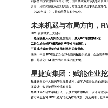
高危特殊人群。
帕博利珠单抗全球获批晚期食管癌二线治疗时，
依托真实世界数据平台，纳入近2000例晚期食
被 NMPA 纳入审评依据，推动其新增国内该适
利妥昔单抗常规每8周给药1次，国内类风湿关节
月者，给药间隔延长至12周后，疗效无差异且
（2023年版）》，推动用药方案个体化。
未来机遇与布局方
RWE发展带来三大启示：
一是深度融入药物研发证据框架，成为RCT的
二是生成合规RWE需兼具严谨性与前瞻性；
三是成功策略需契合多元利益相关者需求。
未来，中国 RWE生态为全球创新药械提供机遇