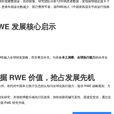
临床试验亚洲人群占比不足20%，国内医生对其在东亚鳞癌亚型患者中
管鳞癌患者，发现该药联合化疗的客观缓解率较全球数据提升，无进展生存
应症。
炎患者长期用药需频繁就诊，负担较重。研究团队分析1200例患者数据，
不良反应降低，患者年就诊次数减少、医疗费用节省，该RWE纳入《中国
向
，
RWE 发展核心启示
重要补充；
，企业需将RWE融入全球研发策略，而非事后补充。与具备
本土洞察、