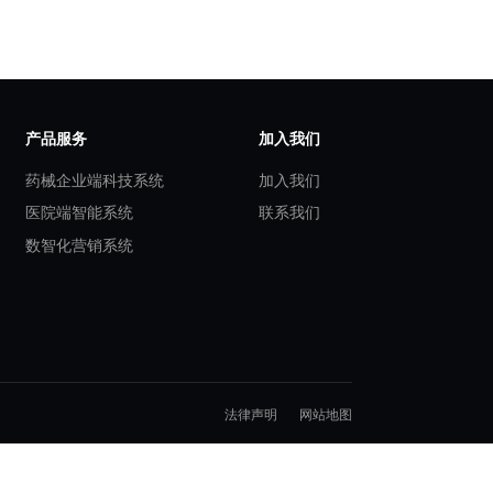
展先机
 RWE 战略规划、方
性。星捷安坚信，通过合
返回新闻列表
案
产品服务
界研究服务
药械企业端科技系统