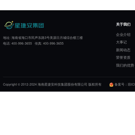
需要注意的是，真实世界研究也存在一些挑
法要求高，以及观察性研究固有的偏倚风险
尤为重要。
结语
真实世界研究通过连接临床试验与医疗实践
要证据。随着大数据技术和分析方法学的进
愈发重要。 星捷安集团凭借在真实世界研
界研究服务，从研究设计、数据管理到统计
实世界证据，支持医疗产品全生命周期管理