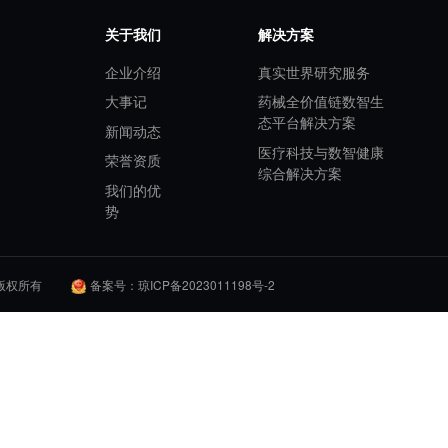
S服务为支点，帮助药企打破院内外数据壁垒，
让处方流转从“被动流程转
捷安将持续以专业服务助力更多患者享受“院内诊疗+院外管理”一体化服务
关于我们
解决方
企业介绍
真实世
合楼三楼
大事记
药械全