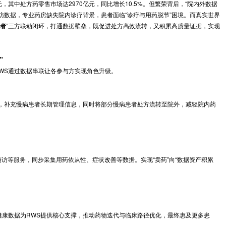
的背景下，处方外流已成为医药市场不可逆的趋势。2023年我国院外药品
已突破1万亿元，其中处方药零售市场达2970亿元，同比增长10.5%。但
院缺乏院外随访数据，专业药房缺失院内诊疗背景，患者面临“诊疗与用药
”三方联动闭环，打通数据壁垒，既促进处方高效流转，
专业药房—患者
“价值共创”
的单向环节，RWS通过数据串联让各参与方实现角色升级。
院外随访数据，补充慢病患者长期管理信息，同时将部分慢病患者处方流
理中心”