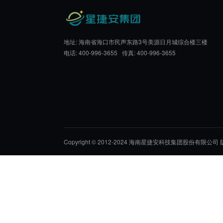
结语
从数据闭环构建到精准证据生成，星捷安以RW
。随着2026年处方外流市场持续扩容，星
递”
用药安心”。
地址: 海南省海口市民声东路3号美源日月城综
电话: 400-996-3655 传真: 400-996-3655