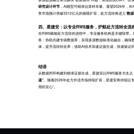
基于标签化数据可实现精准运营：对高应答患者
RWS。
三、AI赋能：让RWS驱动处方流转更高
人工智能技术从多维度为RWS赋能，大幅提升
，自然语言处理（NLP）技术可自
数据处理环节
多源数据融合算法解决“数据孤岛”问题，实现医
，AI模型可精准估算样本量。展望
研究设计环节
售市场预计突破3312亿元的规模扩容，处方流转
四、星捷安：以专业RWS服务，护航处
在RWS赋能处方流转的进程中，专业服务机构
务：协助共建专病数据库，实现多源数据标准化
体，提升流转转化率；借助AI技术加速证据生