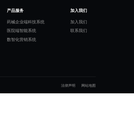
移”变为“主动价值传
，真正实现“好药可及、
返回新闻列表
案
产品服务
界研究服务
药械企业端科技系统
价值链数智生
医院端智能系统