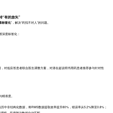
监测、定期随访等服务，同步采集用药依从性、症状改善等数据。实现“卖
著提升，其健康数据为RWS提供核心支撑，推动药物迭代与临床路径优
，让处方流转“有的放矢”
”，解决“药找不对人”的问题。
建设+患者精准标签化
对患者进行三维深度标签化：
。