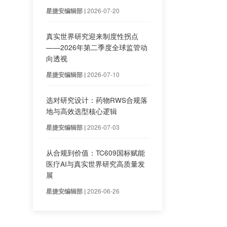
探讨真实世界研究设计类
市场规模达8300亿
时，一个经常被问错的问
繁荣背后，“院内外数据
2026-07-20
星捷安编辑部 |
脱节”困境。而真实世界
又积累高质量证据，实现
真实世界研究迎来制度性
——2026年第二季度全
向透视
2026-07-10
星捷安编辑部 |
选对研究设计：药物RW
转至院外，减轻院内药
地与高效选型核心逻辑
2026-07-03
星捷安编辑部 |
从合规到价值：TC609