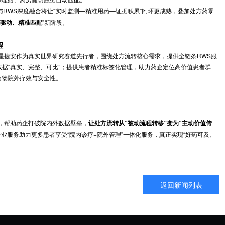
推送续方提醒，对低应答患者联合医生调整方案，对潜在超说明书用药
效
处方流转效率与精准度。
动提取电子病历中非结构化数据，将RWS数据提取效率提升80%，错误率从
院EMR、医保理赔、药房随访数据自动匹配。
2026年，AI与RWS深度融合将让“实时监测—精准用药—证据积累”闭
将进入“
”新阶段。
数据驱动、精准匹配
方流转全流程
是关键纽带。星捷安作为真实世界研究赛道先行者，围绕处方流转核心需
融合，确保数据“真实、完整、可比”；提供患者精准标签化管理，助力
成，快速验证药物院外疗效与安全性。