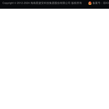
的全链条解决方案。
星捷安可协助企业开展上市前临床价
供科学循证依据；基于临床实效开展
证据；对接国家可信评价点网络，搭
究成果满足医保评估与价格调整要求
在新政下实现合理定价、动态调价，
结语
国办发〔2026〕9号文的落地，以
药品定价—医保支付”的关键环节，开
药企而言，唯有以真实世界证据为核
新政浪潮中行稳致远。