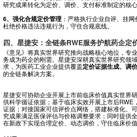
三、药企布局：六大策略适配新
面对《意见》划定的全新规则，医药
转型：
：研
1、从“盲目定价”到“循证定价”
案，将临床价值、经济性指标纳入研
2、从“上市后补做RWE”到“全周期布
市前、上市后全流程，持续积累疗效
调整与医保续约；
3、从“单一临床数据”到“综合价值证
性、安全性、经济性、患者获益等多
求；